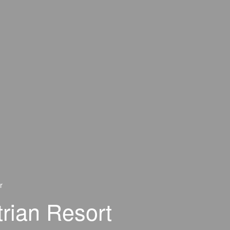
r
trian Resort